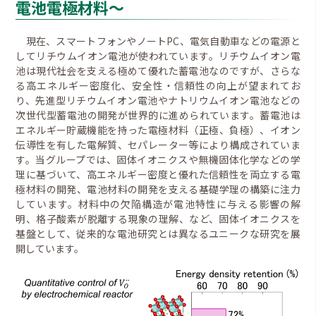
電池電極材料～
現在、スマートフォンやノートPC、電気自動車などの電源と
してリチウムイオン電池が使われています。リチウムイオン電
池は現代社会を支える極めて優れた蓄電池なのですが、さらな
る高エネルギー密度化、安全性・信頼性の向上が望まれてお
り、先進型リチウムイオン電池やナトリウムイオン電池などの
次世代型蓄電池の開発が世界的に進められています。蓄電池は
エネルギー貯蔵機能を持った電極材料（正極、負極）、イオン
伝導性を有した電解質、セパレーター等により構成されていま
す。当グループでは、固体イオニクスや無機固体化学などの学
理に基づいて、高エネルギー密度と優れた信頼性を両立する電
極材料の開発、電池材料の開発を支える基礎学理の構築に注力
しています。材料中の欠陥構造が電池特性に与える影響の解
明、格子酸素が脱離する現象の理解、など、固体イオニクスを
基盤として、従来的な電池研究とは異なるユニークな研究を展
開しています。